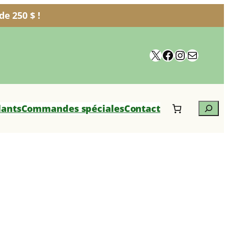
e 250 $ !
X
Facebook
Instagra
Courrie
Search
lants
Commandes spéciales
Contact