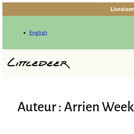
Livraiso
Aller
au
English
contenu
Auteur :
Arrien Week