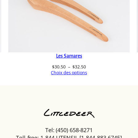
Les Samares
Plage
$
30.50
–
$
32.50
de
Choix des options
prix :
$30.50
à
$32.50
Tel: (450) 658-8271
Toll-free: 1-844-UTENSIL [1-844-883-6745]