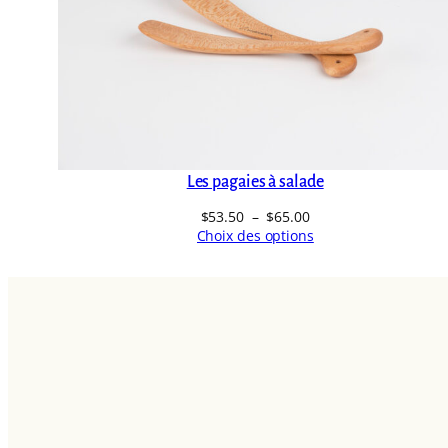
Les pagaies à salade
Plage
$
53.50
–
$
65.00
de
Choix des options
prix :
$53.50
à
$65.00