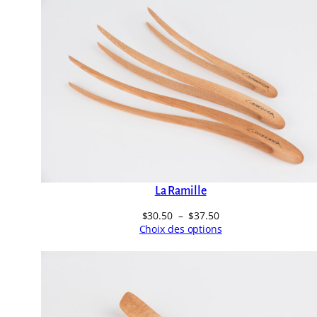
La Ramille
Plage
$
30.50
–
$
37.50
de
Choix des options
prix :
$30.50
à
$37.50