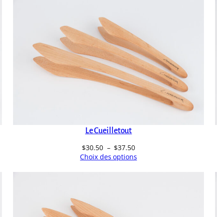
Le Cueilletout
Plage
$
30.50
–
$
37.50
de
Choix des options
prix :
$30.50
à
$37.50