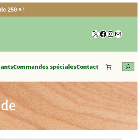
e 250 $ !
X
Facebook
Instagra
Courrie
Search
lants
Commandes spéciales
Contact
ade