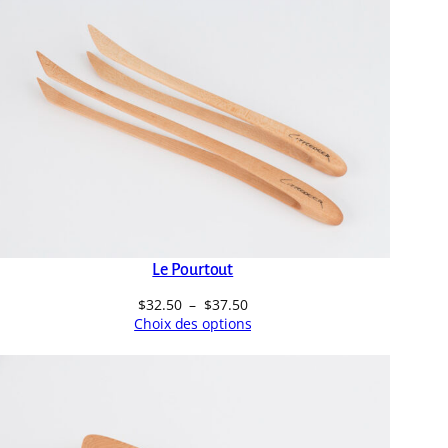
Le Pourtout
Plage
$
32.50
–
$
37.50
de
Choix des options
prix :
$32.50
à
$37.50