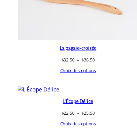
La pagaie-croisée
Plage
$
32.50
–
$
36.50
de
Choix des options
prix :
$32.50
à
$36.50
L’Écope Délice
Plage
$
22.50
–
$
25.50
de
Choix des options
prix :
$22.50
à