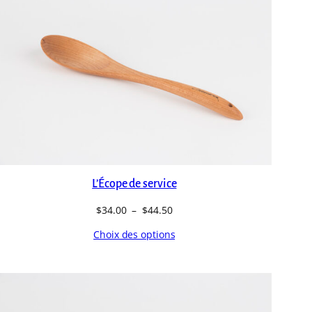
L’Écope de service
Plage
$
34.00
–
$
44.50
de
Choix des options
prix :
$34.00
à
$44.50