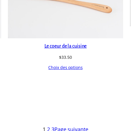
Le coeur de la cuisine
$
33.50
Choix des options
1
2
3
Page suivante