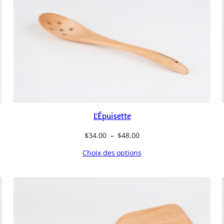
L’Épuisette
Plage
$
34.00
–
$
48.00
de
Choix des options
prix :
$34.00
à
$48.00