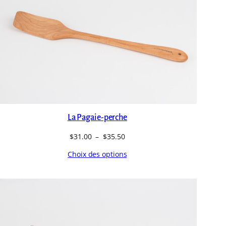
La Pagaie-perche
Plage
$
31.00
–
$
35.50
de
Choix des options
prix :
$31.00
à
$35.50