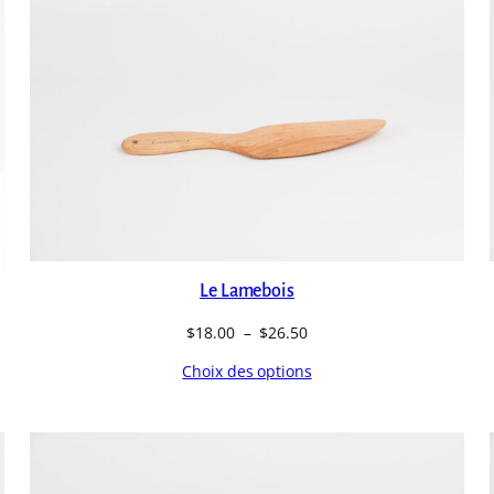
Le Lamebois
Plage
$
18.00
–
$
26.50
de
Choix des options
prix :
$18.00
à
$26.50