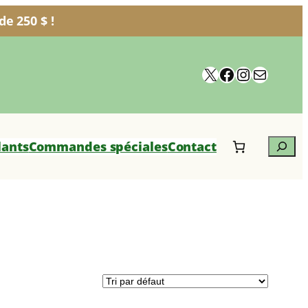
e 250 $ !
X
Facebook
Instagra
Courrie
Search
lants
Commandes spéciales
Contact