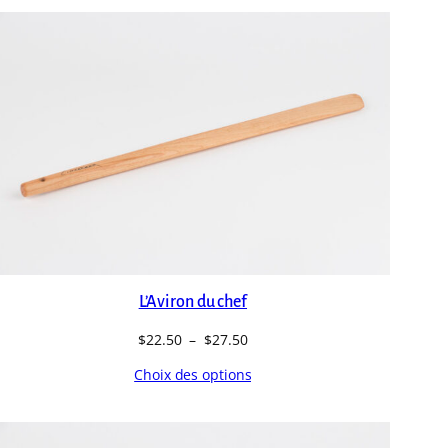
L’Aviron du chef
Plage
$
22.50
–
$
27.50
de
Choix des options
prix :
$22.50
à
$27.50