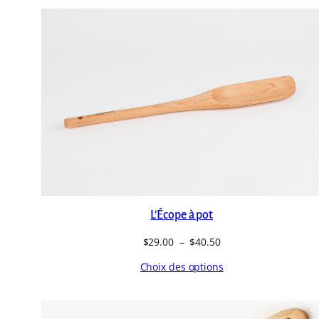
L’Écope à pot
Plage
$
29.00
–
$
40.50
de
Choix des options
prix :
$29.00
à
$40.50