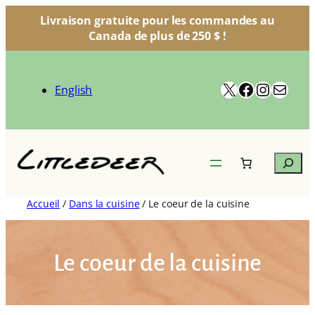
Livraison gratuite pour les commandes au
Canada de plus de 250 $ !
Aller
au
X
Facebook
Instag
Courr
contenu
English
Search
Accueil
/
Dans la cuisine
/ Le coeur de la cuisine
Le coeur de la cuisine