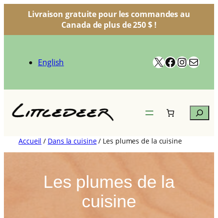
Livraison gratuite pour les commandes au
Canada de plus de 250 $ !
Aller
au
X
Facebook
Instagr
Courr
contenu
English
Search
Accueil
/
Dans la cuisine
/ Les plumes de la cuisine
Les plumes de la
cuisine