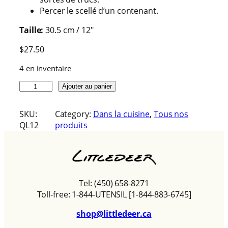
Percer le scellé d’un contenant.
Taille:
30.5 cm / 12″
$
27.50
4 en inventaire
q
Ajouter au panier
u
a
SKU:
Category:
Dans la cuisine
, 
Tous nos
n
QL12
produits
t
i
t
é
d
Tel: (450) 658-8271
e
Toll-free: 1-844-UTENSIL [1-844-883-6745]
L
e
shop@littledeer.ca
s