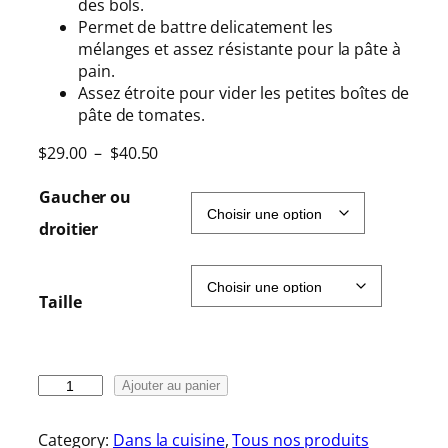
des bols.
Permet de battre delicatement les
mélanges et assez résistante pour la pâte à
pain.
Assez étroite pour vider les petites boîtes de
pâte de tomates.
P
$
29.00
–
$
40.50
l
a
Gaucher ou
g
droitier
e
d
e
Taille
p
r
i
x
q
Ajouter au panier
u
:
a
$
Category:
Dans la cuisine
, 
Tous nos produits